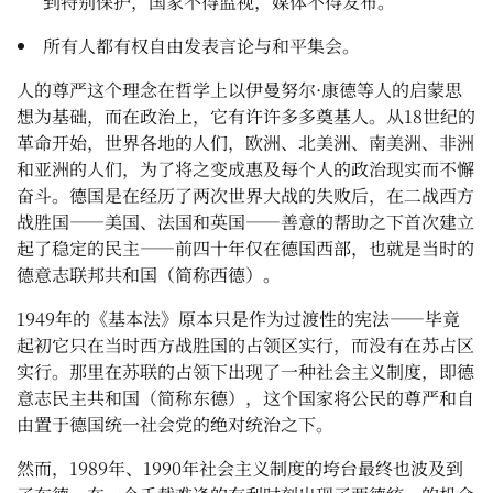
到特别保护，国家不得监视，媒体不得发布。
所有人都有权自由发表言论与和平集会。
人的尊严这个理念在哲学上以伊曼努尔·康德等人的启蒙思
想为基础，而在政治上，它有许许多多奠基人。从18世纪的
革命开始，世界各地的人们，欧洲、北美洲、南美洲、非洲
和亚洲的人们，为了将之变成惠及每个人的政治现实而不懈
奋斗。德国是在经历了两次世界大战的失败后，在二战西方
战胜国——美国、法国和英国——善意的帮助之下首次建立
起了稳定的民主——前四十年仅在德国西部，也就是当时的
德意志联邦共和国（简称西德）。
1949年的《基本法》原本只是作为过渡性的宪法——毕竟
起初它只在当时西方战胜国的占领区实行，而没有在苏占区
实行。那里在苏联的占领下出现了一种社会主义制度，即德
意志民主共和国（简称东德），这个国家将公民的尊严和自
由置于德国统一社会党的绝对统治之下。
然而，1989年、1990年社会主义制度的垮台最终也波及到