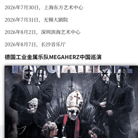
2026
年
7
月
30
日，上海东方艺术中心
2026
年
7
月
31
日，无锡大剧院
2026
年
8
月
2
日，深圳滨海艺术中心
2026
年
8
月
7
日，长沙音乐厅
德国工业金属乐队
MEGAHERZ
中国巡演