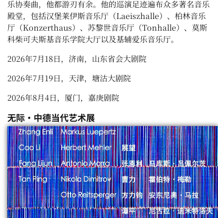
乐协奏曲，他都游刃有余。他的巡演足迹遍布众多著名音乐
殿堂，包括汉堡莱伊斯音乐厅（
Laeiszhalle
）、柏林音乐
厅（
Konzerthaus
）、苏黎世音乐厅（
Tonhalle
）、莫斯
科柴可夫斯基音乐学院大厅以及基辅爱乐音乐厅。
2026
年
7
月
18
日，济南，山东省会大剧院
2026
年
7
月
19
日，天津，塘沽大剧院
2026
年
8
月
4
日，厦门，嘉庚剧院
无际・中德当代艺术展