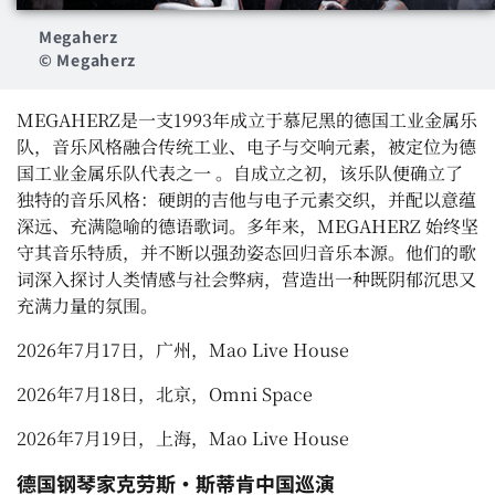
Megaherz
© Megaherz
MEGAHERZ
是一支
1993
年成立于慕尼黑的德国工业金属乐
队，音乐风格融合传统工业、电子与交响元素，被定位为德
国工业金属乐队代表之一 。自成立之初，该乐队便确立了
独特的音乐风格：硬朗的吉他与电子元素交织，并配以意蕴
深远、充满隐喻的德语歌词。多年来，
MEGAHERZ
始终坚
守其音乐特质，并不断以强劲姿态回归音乐本源。他们的歌
词深入探讨人类情感与社会弊病，营造出一种既阴郁沉思又
充满力量的氛围。
2026
年
7
月
17
日，广州，
Mao Live House
2026
年
7
月
18
日，北京，
Omni Space
2026
年
7
月
19
日，上海，
Mao Live House
德国钢琴家克劳斯·斯蒂肯
中国巡演