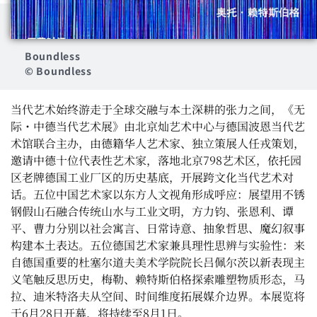
Boundless
© Boundless
当代艺术始终游走于全球交融与本土深耕的张力之间，《无
际・中德当代艺术展》由北京灿艺术中心与德国波恩当代艺
术馆联合主办，由德籍华人艺术家、独立策展人任戎策划，
邀请中德十位代表性艺术家，落地北京
798
艺术区，依托园
区老牌德国工业厂区的历史基底，开展跨文化当代艺术对
话。五位中国艺术家以东方人文视角形成呼应：展望用不锈
钢假山石融合传统山水与工业文明，方力钧、张恩利、谭
平、曹力分别以社会寓言、日常诗意、抽象哲思、魔幻叙事
构建本土表达。五位德国艺术家兼具理性思辨与实验性：来
自德国重要的杜塞尔道夫美术学院院长吕佩尔茨以新表现主
义笔触反思历史，梅勒、赖特斯伯格探索雕塑物质形态，马
拉、迪米特洛夫从空间、时间维度拓展媒介边界。本展览将
于
6
月
28
日开幕，将持续至
8
月
1
日。