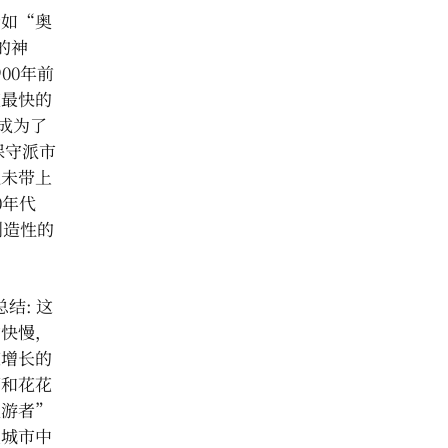
诸如“奥
的神
00年前
度最快的
，成为了
保守派市
从未带上
0年代
创造性的
总结: 这
的快慢，
速增长的
灯和花花
漫游者”
在城市中