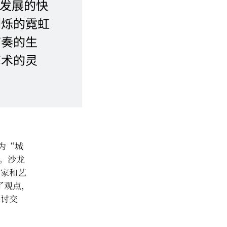
论发展的快
闪烁的霓虹
节奏的生
艺术的灵
为“城
龙。沙龙
学家和艺
行了观点，
探讨交