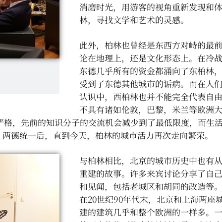
消磨时光，用游客的视角重新发现和
林，寻找文学和艺术的灵感。
此外，柏林也曾经是东西方对峙的最
论在地理上，还是文化形态上。在冷
东德几乎所有的资金都涌向了东柏林
受到了东德其他城市的诟病。而在人
认识中，西柏林也并不能完全代表自
不具有诸如伦敦，巴黎，米兰等欧洲
严格，先前的知识分子的交流机会减少到了最低限度，而生
 两德统一后，直到今天，柏林的城市活力再次走向繁荣。
与柏林相比，北京的城市历史中也有
重建的故事。许多来宾讨论分享了自
和见闻，包括老城区和胡同的改造等
在20世纪90年代末，北京和上海两座
建的建筑几乎和整个欧洲的一样多。