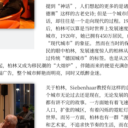
提到“神话”，人们想起的更多的是
德赛”这样的古老史诗; 但是一个城市
话，却往往是一个走向现代的过程。19
后，柏林可以算是当时世界上发展速
城市，1920年，她已拥有450万居民
“现代城市”的象征。 然而在当时的
民的眼中柏林，发展速度惊人的柏林
过传统“德国城市”的标签。也是从2
末起，柏林又成为移民潮的“大熔炉”，伴随而来的便是充满
幅广告，整个城市鲜艳而明亮，同时又纸醉金迷。
关于柏林，Siebenhaar教授有这样的
个城市无论过去还是现在，无论发展
都有讲不完的故事。一方面她有着飞
人口，扩张的城区，有着闪烁的霓虹
世界。而另一方面，柏林也有一群“
和艺术家，不追求快节奏的生活，而