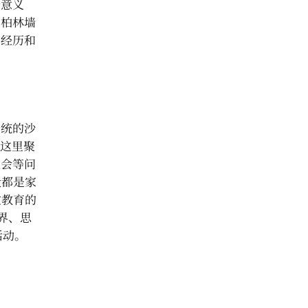
个意义
到柏林墙
的经历和
传统的沙
在这里聚
社会等问
般都是家
过教育的
界、思
活动。