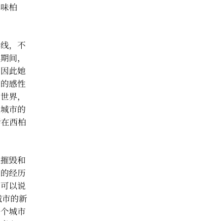
体味柏
前线，不
战期间，
，因此她
们的感性
由世界，
大城市的
活在西柏
从摧毁和
己的经历
。可以说
城市的新
一个城市