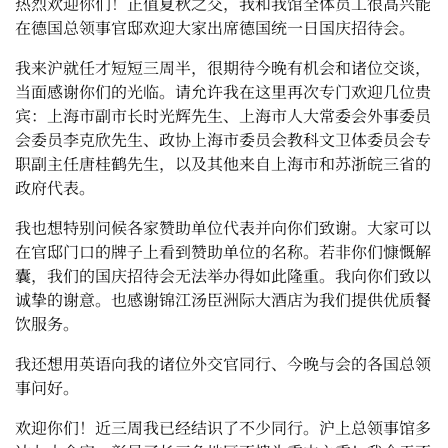
热烈欢迎你们！正值夏秋之交，我和我馆全体员工很高兴能
在德国总领事官邸欢迎大家出席德国统一日国庆招待会。
我来沪就任才短短三周半，很期待今晚有机会和诸位交谈，
当面感谢你们的光临。请允许我在这里再次专门欢迎几位贵
宾：上海市副市长时光辉先生、上海市人大常委会外事委员
会委员李克欣先生、政协上海市委员会教科文卫体委员会专
职副主任唐桂鹤先生，以及其他来自上海市和苏浙皖三省的
政府代表。
我也想特别问候各家赞助单位代表并向你们致谢。大家可以
在官邸门口的牌子上看到赞助单位的名称。若非你们慷慨解
囊，我们的国庆招待会无法举办得如此隆重。我向你们致以
诚挚的谢意。也感谢锦江汤臣洲际大酒店为我们提供优质餐
饮服务。
我还想用英语向我的诸位外交官同行、今晚与会的各国总领
事问好。
欢迎你们！近三周我已经结识了不少同行。沪上总领事馆多