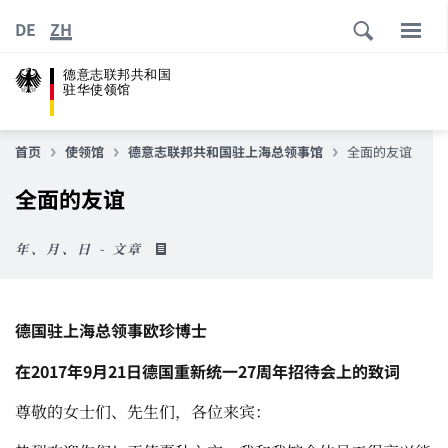
DE
ZH
德意志联邦共和国
驻华使领馆
首页
使领馆
德意志联邦共和国驻上海总领事馆
全面的友谊
全面的友谊
年、月、日 - 文章
德国驻上海总领事欧珍博士
在
2017
年
9
月
21
日德国重新统一
27
周年招待会上的致词
尊敬的女士们、先生们，各位来宾：