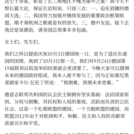
达七十余家，彰显了长三角地区不愧为重中之重！我今天不
想长篇大论，保证长话短说，只谈三点：一、迫在眉睫的德
国大选；二、我国努力加强并继续发展的重要政治框架欧
盟。刚才奏欧洲之歌就是有的放矢。三，德中友谊。接下去
我还是说德语，请各国总领事多多包涵。
女士们、先生们，
我们之所以提前庆祝
10
月
3
日德国统一日，是为了适应东道
国的国情。真到了
10
月
3
日那一天，我们对
9
月
24
日德国第
19
届联邦议院选举的结果就会更清楚了。今晚大家可以猜测
未来的德国政府组成，我本人就不参与了，因为正如慕尼黑
喜剧家卡尔
·
瓦伦丁所说：
“预测难，预测未来更难。
”
德意志联邦共和国的议会民主制拥有坚实基础：法治国家原
则、分权与制衡、对民权和人权的重视、活跃而负责的公民
社会。这是一个扎根欧盟的德国，一个力挺欧盟的德国，而
欧盟
2012
年由于对欧洲和平、和解、民主和人权的贡献荣
获诺贝尔和平奖。