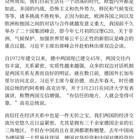
众所周知，我们目前生活在一个动荡的时代，欧盟内外都是
如此。多国的内战，恐怖主义和仇外势力，移民和气候变化
等等，诸多挑战不胜枚举。正因为如此，欧洲各国之间以及
欧洲和他国之间的对话与合作就越发意义重大，我国前不久
举办了二十国集团峰会，即今年七月初的汉堡
G20
，关于非
洲、气候保护、加强世界贸易公平公正性的新倡议是峰会的
重点议题。习近平主席出席峰会并赴柏林出席双边会谈。
自
1972
年建交以来，德中两国现已建交
45
年，两国交往内
容丰富，关系紧密，实质性越来越强。众多的双边对话机制
是两国关系友善而良好的明证。就在数日前，德国外长加布
里尔访问北京。习近平主席今夏访德，而去年春天，时任德
国总统的约阿希姆·高克访华，并于
3
月
23
日在同济大学发表
演讲，称赞两国互信增强。
“
有信任的地方，人就会变得可
靠。
”
高克
总统说。
而信任在经济关系中也是一件无价之宝。我们两国的经济交
流历史悠久且日益紧密。尤其是拥有三千余家德国企业的长
三角地区，不但在中国而且在亚洲都堪称翘楚。去年中国成
为德国第一大贸易伙伴国，德国对华投资和中国对德投资均