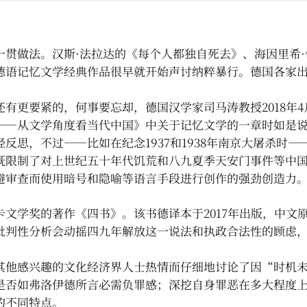
贯做法。汉斯·法拉达的《每个人都独自死去》、海因里希·
德语记忆文学经典作品很早就开始声讨纳粹暴行。德国各家
有更要紧的，何事要忘却，德国汉学家司马涛教授2018年4月
——从文学角度看当代中国》中关于记忆文学的一章时如是
思，不过——比如在纪念1937和1938年南京大屠杀时—
既限制了对上世纪五十年代饥荒和八九夏季天安门事件等中
避审查而使用暗号和隐喻等语言手段进行创作的强劲创造力
学奖的著作《四书》。该书德译本于2017年出版，中文原著
批判性分析会动摇四九年解放这一说法和执政合法性的顾虑
。
其他感兴趣的文化经济界人士热情而仔细地讨论了因“时机
是否如弗洛伊德所言必需负罪感；深挖自身罪恶在多大程度
的不同特点。