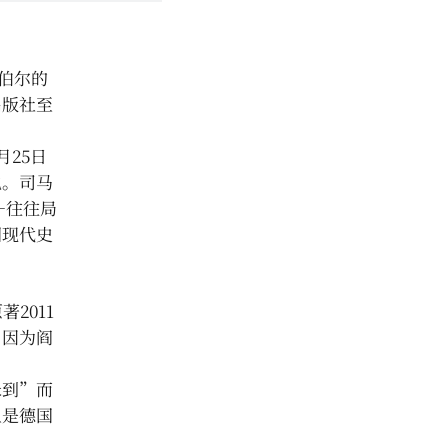
伯尔的
出版社至
25日
说。司马
—往往局
国现代史
。
2011
，因为阎
未到”而
上是德国