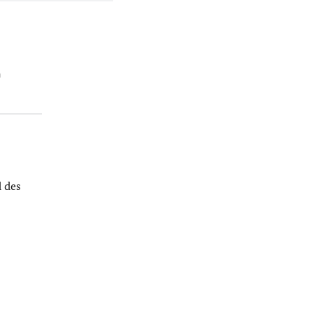
n
 des