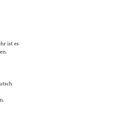
hr ist es
en.
eutsch
n.