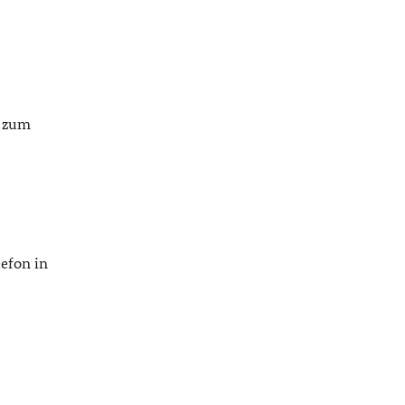
n zum
lefon in