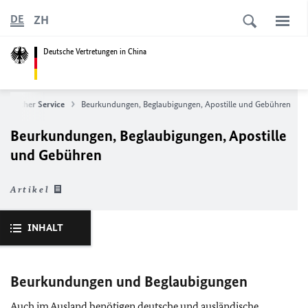
ZH
DE
Deutsche Vertretungen in China
larischer Service
Beurkundungen, Beglaubigungen, Apostille und Gebühren
Beurkundungen, Beglaubigungen, Apostille
und Gebühren
Artikel
INHALT
Beurkundungen und Beglaubigungen
Auch im Ausland benötigen deutsche und ausländische