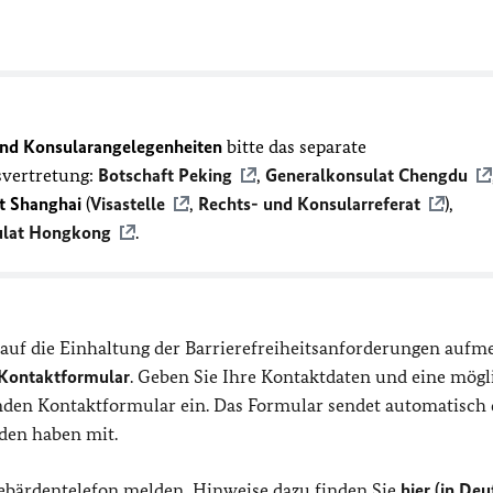
und Konsularangelegenheiten
bitte das separate
svertretung:
Botschaft Peking
,
Generalkonsulat Chengdu
t Shanghai
(
Visastelle
,
Rechts- und Konsularreferat
),
ulat Hongkong
.
 auf die Einhaltung der Barrierefreiheitsanforderungen auf
Kontaktformular
. Geben Sie Ihre Kontaktdaten und eine mögl
nden Kontaktformular ein. Das Formular sendet automatisch 
nden haben mit.
Gebärdentelefon melden, Hinweise dazu finden Sie
hier (in Deu