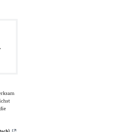
,
merksam
ichst
die
tsch)
.